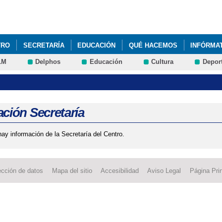
Pasar al
contenido
principal
TRO
SECRETARÍA
EDUCACIÓN
QUÉ HACEMOS
INFÓRMA
LM
Delphos
Educación
Cultura
Depor
ción Secretaría
ay información de la Secretaría del Centro.
ección de datos
Mapa del sitio
Accesibilidad
Aviso Legal
Página Prin