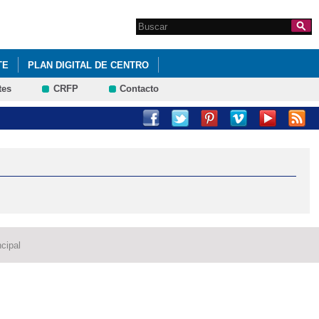
Search this site
Formulario de
búsqueda
TE
PLAN DIGITAL DE CENTRO
tes
CRFP
Contacto
cipal