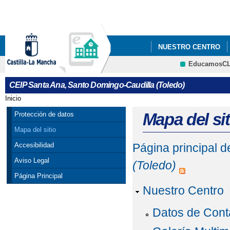
Pa
co
pri
NUESTRO CENTRO
EducamosC
PLAN DIGITAL DE CE
CRFP
CEIP Santa Ana, Santo Domingo-Caudilla (Toledo)
Inicio
Se encuentra usted aquí
Mapa del sit
Protección de datos
Mapa del sitio
Accesibilidad
Página principal 
Aviso Legal
(Toledo)
Página Principal
Nuestro Centro
Datos de Cont