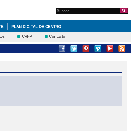
Search this site
Formulario de
búsqueda
TE
PLAN DIGITAL DE CENTRO
tes
CRFP
Contacto