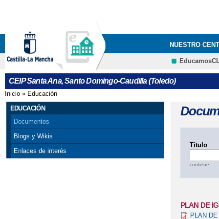
NUESTRO CEN
EducamosC
CEIP Santa Ana, Santo Domingo-Caudilla (Toledo)
Inicio
»
Educación
Se encuentra usted aquí
Docum
EDUCACIÓN
Documentos
Blogs y Wikis
Título
Enlaces de interés
contiene
PLAN DE I
PLAN DE 