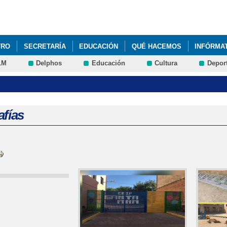
Pasar al
contenido
principal
TRO
SECRETARÍA
EDUCACIÓN
QUÉ HACEMOS
INFÓRMA
LM
Delphos
Educación
Cultura
Depor
afías