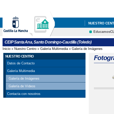
NUESTRO CEN
EducamosC
CEIP Santa Ana, Santo Domingo-Caudilla (Toledo)
Inicio
»
Nuestro Centro
»
Galería Multimedia
»
Galería de Imágenes
Se encuentra usted aquí
Fotogr
NUESTRO CENTRO
Datos de Contacto
Galería Multimedia
Galería de Imágenes
Galería de Vídeos
Contacta con nosotros